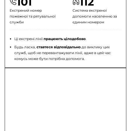
101
112
Екстрений номер
Система екстреної
пожежної та рятувальної
допомоги населенню за
служби
єдиним номером
Ці екстрені лінії
працюють цілодобово
.
Будь ласка,
ставтеся відповідально
до виклику цих
служб, щоб не перевантажувати лінії, адже в цей час
комусь може бути потрібна допомога.