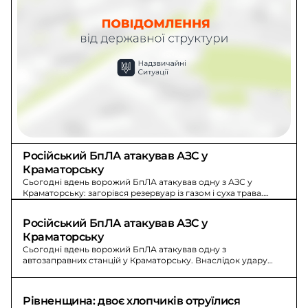
Російський БпЛА атакував АЗС у 
Краматорську
Сьогодні вдень ворожий БпЛА атакував одну з АЗС у
Краматорську: загорівся резервуар із газом і суха трава.
Пожежу ліквідували на 103 кв.м.
Російський БпЛА атакував АЗС у 
Краматорську
Сьогодні вдень ворожий БпЛА атакував одну з
автозаправних станцій у Краматорську. Внаслідок удару
загорівся резервуар з газом і суха трава.
Рівненщина: двоє хлопчиків отруїлися 