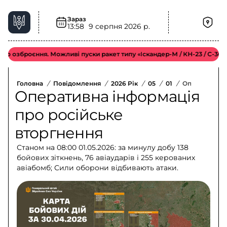
Зараз
13:58
9 серпня 2026 р.
броєння. Можливі пуски ракет типу «Іскандер-М / КН-23 / С-300».
Головна
/
Повідомлення
/
2026 Рік
/
05
/
01
/
Оперативна І
Оперативна інформація
про російське
вторгнення
Станом на 08:00 01.05.2026: за минулу добу 138
бойових зіткнень, 76 авіаударів і 255 керованих
авіабомб; Сили оборони відбивають атаки.