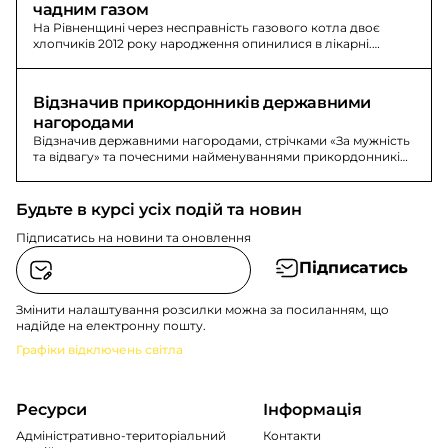
чадним газом
На Рівненщині через несправність газового котла двоє
хлопчиків 2012 року народження опинилися в лікарні.
Попередній діагноз - отруєння чадним газом.
Відзначив прикордонників державними 
нагородами
Відзначив державними нагородами, стрічками «За мужність
та відвагу» та почесними найменуваннями прикордонників
ДПСУ з нагоди професійного дня.
Будьте в курсі усіх подій та новин
Підписатись на новини та оновлення
Підписатись
Змінити налаштування розсилки можна за посиланням, що
надійде на електронну пошту.
Графіки відключень світла
Ресурси
Інформація
Адміністративно-територіальний
Контакти