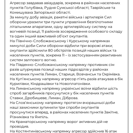
Агресор завдавав авіаударів, зокрема в районах населених
пунктів Голубівка, Рудня Сумської області; Таврійське та
Комишуваха Запорізької області.
За минулу добу авіація, ракетні війська і артилерія Сил
оборони уразили три пункти управління безпілотними
літальними апаратами, одну артилерійську систему на
вогневій позиції, 11 районів зосередження особового складу
та один інший важливий об’єкт окупантів.
На Північно-Слобожанському і Курському напрямках
минулої доби Сили оборони відбили три ворожі атаки;
окупанти здійснили 80 обстрілів позицій наших військ та
населених пунктів, зокрема 11 – із застосуванням реактивних
систем залпового вогню.
На Південно-Слобожанському напрямку противник сім
разів штурмував позиції наших підрозділів у районах
населених пунктів Лиман, Стариця, Вовчанськ та Охрімівка.
На Куп’янському напрямку агресор п’ять разів атакував в бік
Курилівки, Кіндрашівки та Новоплатонівки.
На Лиманському напрямку українські воїни відбили шість
спроб загарбників просунутися у бік населених пунктів
Ставки, Дробишеве, Лиман, Діброва.
На Слов’янському напрямку протягом вчорашньої доби
наші захисники зупинили три спроби окупантів
просунутися вперед, в районах населених пунктів Закітне,
Різниківка та Ямпіль.
На Краматорському напрямку ворог активних дій не
проводив.
На Костянтинівському напрямку агресор здійснив 16 атак