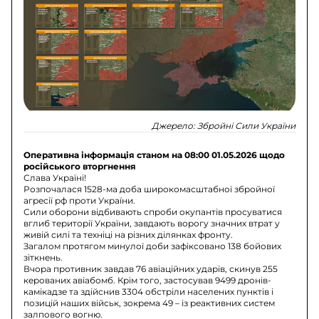
Джерело:
Збройні Сили України
Оперативна інформація станом на 08:00 01.05.2026 щодо
російського вторгнення
Слава Україні!
Розпочалася 1528-ма доба широкомасштабної збройної
агресії рф проти України.
Сили оборони відбивають спроби окупантів просуватися
вглиб території України, завдають ворогу значних втрат у
живій силі та техніці на різних ділянках фронту.
Загалом протягом минулої доби зафіксовано 138 бойових
зіткнень.
Вчора противник завдав 76 авіаційних ударів, скинув 255
керованих авіабомб. Крім того, застосував 9499 дронів-
камікадзе та здійснив 3304 обстріли населених пунктів і
позицій наших військ, зокрема 49 – із реактивних систем
залпового вогню.