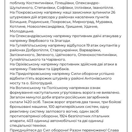
поблизу Костянтинівки, Плещіївки, Олександро-
Шультиного, Степанівки, Софіївки, Іллінівки, Іванопілля.
На Покровському напрямку наші захисники зупинили 26
штурмових дій агресора у районах населених пунктів
Білицьке, Родинське, Покровськ, Мирноград, Муравка,
Котлине, Новоолександрівка, Гришине, Удачне,
Молодецьке.
На Олександрівському напрямку противник двічі атакував у
напрямку Вербового та Злагоди.
На Гуляйпільському напрямку відбулося 19 атак окупантів у
районах Добропілля, Староукраїнки, Варварівки,
Залізничного, Зеленого, Цвіткового, Оленокостянтинівки,
Гуляйпільського та Чарівного.
На Оріхівському напрямку противник здійснив дві атаки в
напрямку Павлівки та Щербаків.
На Придніпровському напрямку Сили оборони успішно
відбили п’ять ворожих штурмів у районі Антонівського
мосту та о. Білогрудий.
На Волинському та Поліському напрямках ознак
формування наступальних угруповань ворога не виявлено.
Загалом минулої доби втрати російських загарбників
склали 1420 осіб. Також ворог втратив два танки, три бойові
броньовані машини, 100 артилерійських систем, одну
реактивну систему залпового вогню, один засіб
протиповітряної оборони, 1924 безпілотних літальних
апарати, 403 одиниці автомобільної та дві одиниці
спеціальної техніки.
Приєднуйтеся до Сил оборони! Разом переможемо! Слава