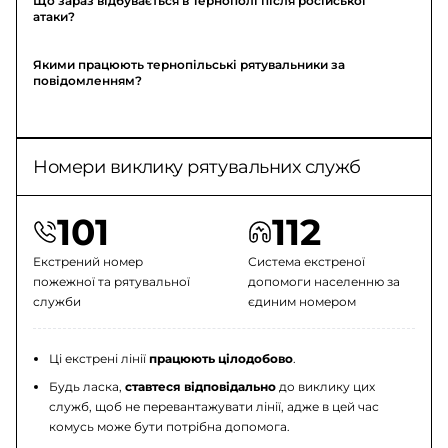
Що зараз відбувається в Тернополі після російської
атаки?
Якими працюють тернопільські рятувальники за
повідомленням?
Номери виклику рятувальних служб
101
112
Екстрений номер
Система екстреної
пожежної та рятувальної
допомоги населенню за
служби
єдиним номером
Ці екстрені лінії
працюють цілодобово
.
Будь ласка,
ставтеся відповідально
до виклику цих
служб, щоб не перевантажувати лінії, адже в цей час
комусь може бути потрібна допомога.