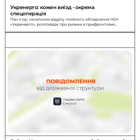
Укренерго: кожен виїзд - окрема 
спецоперація
Пан Ігор, начальник відділу лінійного обладнання НЕК
«Укренерго», розповідає про ризики в прифронтових
регіонах та загрози дронів. Ремонт починається після
оцінки обстановки з повітря.