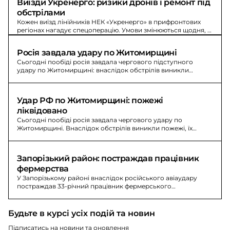
Виїзди Укренерго: ризики дронів і ремонт під 
обстрілами
Кожен виїзд лінійників НЕК «Укренерго» в прифронтових
регіонах нагадує спецоперацію. Умови змінюються щодня, а
найбільші загрози - ударні та розвідувальні дрони.
Росія завдала удару по Житомирщині
Сьогодні пообіді росія завдала чергового підступного
удару по Житомирщині: внаслідок обстрілів виникли
пожежі, ДСНС обстежили територію. Попередньо - без
жертв.
Удар РФ по Житомирщині: пожежі 
ліквідовано
Сьогодні пообіді росія завдала чергового удару по
Житомирщині. Внаслідок обстрілів виникли пожежі, їх
наразі ліквідовано, ДСНС обстежила територію.
Запорізький район: постраждав працівник 
фермерства
У Запорізькому районі внаслідок російського авіаудару
постраждав 33-річний працівник фермерського
господарства; пошкоджена техніка, пожежу ліквідували.
Будьте в курсі усіх подій та новин
Підписатись на новини та оновлення