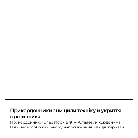
Прикордонники знищили техніку й укриття 
противника
Прикордонники-оператори БпЛА «Сталевий кордон» на
Північно-Слобожанському напрямку знищили дві гармати,
автомобіль, квадроцикл і два укриття; ліквідували 5
окупантів.