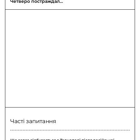
Четверо постраждали
на Дніпропетровщині
через атаки
Часті запитання