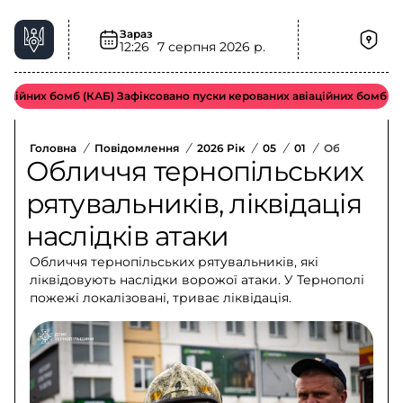
Зараз
12:26
7 серпня 2026 р.
ійних бомб (КАБ) Зафіксовано пуски керованих авіаційних бомб воро
Головна
/
Повідомлення
/
2026 Рік
/
05
/
01
/
Обличчя Терно
Обличчя тернопільських
рятувальників, ліквідація
наслідків атаки
Обличчя тернопільських рятувальників, які
ліквідовують наслідки ворожої атаки. У Тернополі
пожежі локалізовані, триває ліквідація.