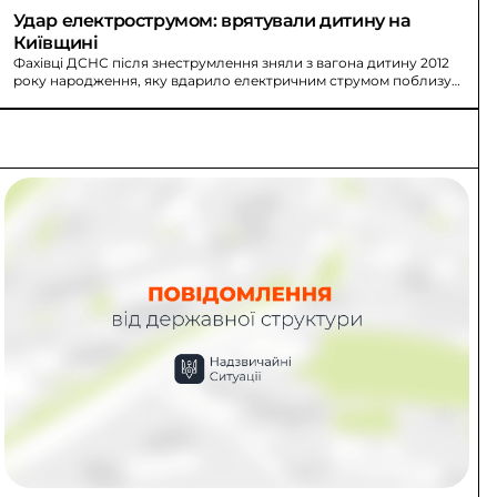
Удар електрострумом: врятували дитину на 
Київщині
Фахівці ДСНС після знеструмлення зняли з вагона дитину 2012
року народження, яку вдарило електричним струмом поблизу
станції у Білій Церкві.