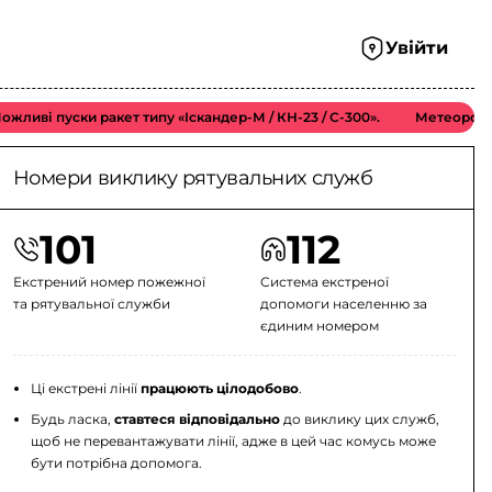
Увійти
і пуски ракет типу «Іскандер-М / КН-23 / С-300».
Метеорологічн
Номери виклику рятувальних служб
101
112
Екстрений номер пожежної
Система екстреної
та рятувальної служби
допомоги населенню за
єдиним номером
Ці екстрені лінії
працюють цілодобово
.
Будь ласка,
ставтеся відповідально
до виклику цих служб,
щоб не перевантажувати лінії, адже в цей час комусь може
бути потрібна допомога.