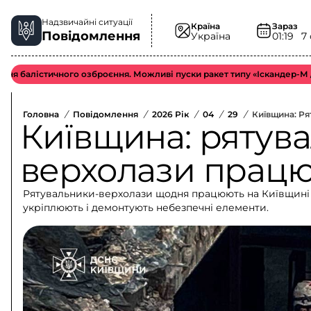
Надзвичайні ситуації
Країна
Зараз
Повідомлення
Україна
01:19
7
 балістичного озброєння. Можливі пуски ракет типу «Іскандер-М / КН-
Головна
/
Повідомлення
/
2026 Рік
/
04
/
29
/
Київщина: Р
Київщина: рятув
верхолази прац
Рятувальники-верхолази щодня працюють на Київщині в
укріплюють і демонтують небезпечні елементи.