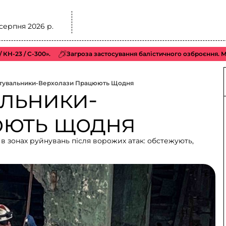
 серпня 2026 р.
23 / С-300».
Загроза застосування балістичного озброєння. Можлив
ятувальники-Верхолази Працюють Щодня
альники-
юють щодня
 зонах руйнувань після ворожих атак: обстежують,