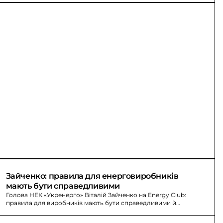
Зайченко: правила для енерговиробників 
мають бути справедливими
Голова НЕК «Укренерго» Віталій Зайченко на Energy Club:
правила для виробників мають бути справедливими й
враховувати воєнні реалії, зокрема через надлишок сонячної
генерації.