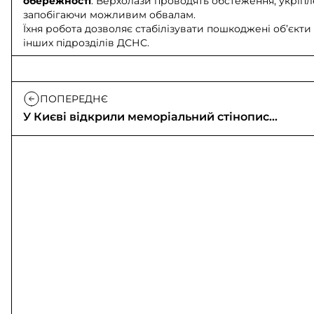
обережності
. Верхолази проводять обстеження, укріп
запобігаючи можливим обвалам.
Їхня робота дозволяє стабілізувати пошкоджені об’єкти
інших підрозділів ДСНС.
ПОПЕРЕДНЄ
У Києві відкрили меморіальний стінопис
«Дозор»