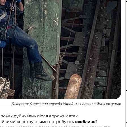
Джерело:
Державна служба України з надзвичайних ситуацій
зонах руйнувань після ворожих атак
стійкими конструкціями потребують
особливої