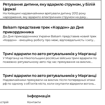
Рятування дитини, яку вдарило струмом, у Білій 
Церкві
На Київщині надзвичайники врятували дитину 2012 року
народження, яку вдарило електричним струмом на даху
вагона-цистерни біля залізничної станції в Білій Церкві.
Balsam представив трек «Кордон» до Дня 
прикордонника
До Дня прикордонника України Balsam представив новий трек
«Кордон» - емоційну роботу про межі, відповідальність і силу
духу.
Тричі вдарили по авто рятувальників у Марганці
У Марганці на Нікопольщині російські війська тричі вдарили по
пожежно-рятувальному авто під час прямування на виклик
після атаки рф. Особовий склад не постраждав.
Тричі вдарили по авто рятувальників у Марганці
Надзвичайники прямували на виклик після попередньої атаки
рф по одному з об’єктів міста, коли окупанти відкрили вогонь
по автівці рятувальників.
Інформація
устрій
Контакти