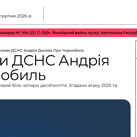
 серпня 2026 р.
М / КН-23 / С-300». Ймовірний район пуску: Автономна Республіка Кр
олови ДСНС Андрія Даника Про Чорнобиль
и ДСНС Андрія
нобиль
ий біль чотири десятиліття. Згадано атаку 2025 та