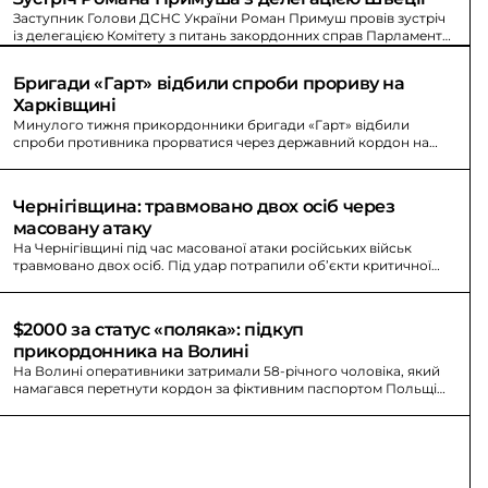
Заступник Голови ДСНС України Роман Примуш провів зустріч
із делегацією Комітету з питань закордонних справ Парламенту
Швеції.
Бригади «Гарт» відбили спроби прориву на 
Харківщині
Минулого тижня прикордонники бригади «Гарт» відбили
спроби противника прорватися через державний кордон на
півночі Харківщини.
Чернігівщина: травмовано двох осіб через 
масовану атаку
На Чернігівщині під час масованої атаки російських військ
травмовано двох осіб. Під удар потрапили об’єкти критичної
інфраструктури та підприємства, виникли масштабні пожежі.
$2000 за статус «поляка»: підкуп 
прикордонника на Волині
На Волині оперативники затримали 58-річного чоловіка, який
намагався перетнути кордон за фіктивним паспортом Польщі
та підкупити прикордонника $2000.