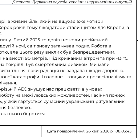
Джерело:
Державна служба України з надзвичайних ситуацій
арі, а живий біль, який не вщухає вже чотири
 Сорок років тому ліквідатори стали щитом для Європи, а
.
пину. Лютий 2025-го довів це: коли російський
угій ночі, світ знову затамував подих. Робота в
ертю, але цього разу виклик був безпрецедентним.
на висоті 90 метрів. Під крижаним вітром та при -13 °C
на покрівлі був смертельним ризиком. Ми мали
асити тління, поки радіація не завдала шкоди здоров’ю.
ової катастрофи. І головне – завдяки професіоналізму та
інення.
порізькій АЕС змушує нас працювати в умовах
 роботу на межі людських можливостей. Гасіння пожеж
ь, у якій гартується сучасний український рятувальник.
ня безпекою...
 за нього боротися.
Дата повідомлення: 26 квіт. 2026 р., 08:03:45