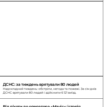
ДСНС: за тиждень врятували 80 людей
Надскладний тиждень: обстріли, негода та пожежі. За сім днів
ДСНС врятували 80 людей і здійснили 6 121 виїзд.
Від піхоти до оператора «Mavic»: історія 