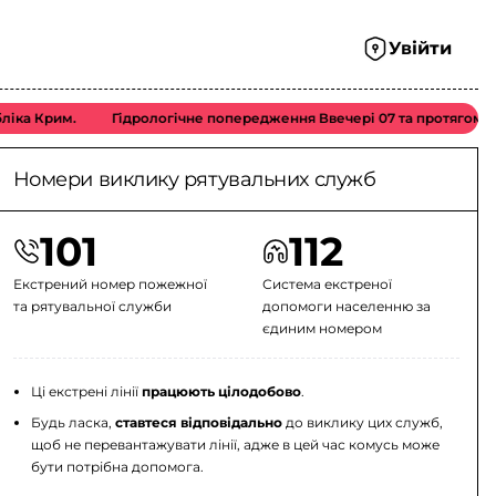
Увійти
им.
Гідрологічне попередження Ввечері 07 та протягом доби 08 се
Номери виклику рятувальних служб
101
112
Екстрений номер пожежної
Система екстреної
та рятувальної служби
допомоги населенню за
єдиним номером
Ці екстрені лінії
працюють цілодобово
.
Будь ласка,
ставтеся відповідально
до виклику цих служб,
щоб не перевантажувати лінії, адже в цей час комусь може
бути потрібна допомога.