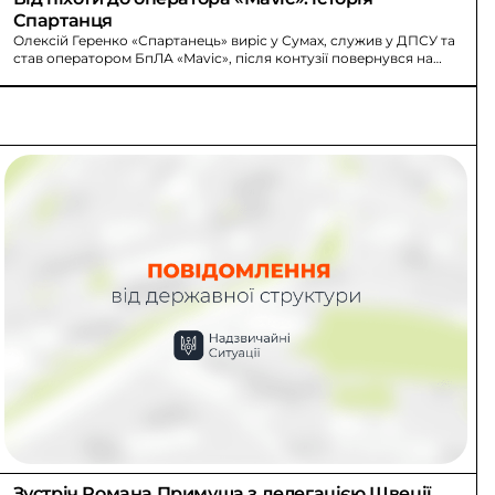
Спартанця
Олексій Геренко «Спартанець» виріс у Сумах, служив у ДПСУ та
став оператором БпЛА «Mavic», після контузії повернувся на
Сумщину.
Зустріч Романа Примуша з делегацією Швеції