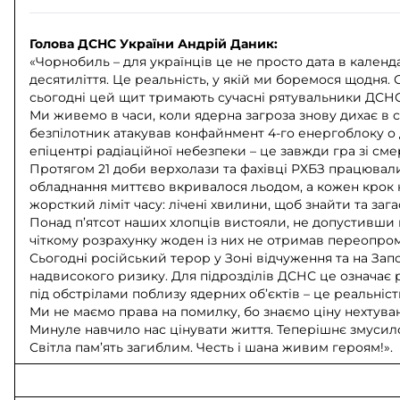
Голова ДСНС України Андрій Даник:
«Чорнобиль – для українців це не просто дата в календ
десятиліття. Це реальність, у якій ми боремося щодня.
сьогодні цей щит тримають сучасні рятувальники ДСНС
Ми живемо в часи, коли ядерна загроза знову дихає в с
безпілотник атакував конфайнмент 4-го енергоблоку о др
епіцентрі радіаційної небезпеки – це завжди гра зі см
Протягом 21 доби верхолази та фахівці РХБЗ працювали 
обладнання миттєво вкривалося льодом, а кожен крок 
жорсткий ліміт часу: лічені хвилини, щоб знайти та заг
Понад п’ятсот наших хлопців вистояли, не допустивши н
чіткому розрахунку жоден із них не отримав переопром
Сьогодні російський терор у Зоні відчуження та на За
надвисокого ризику. Для підрозділів ДСНС це означає
під обстрілами поблизу ядерних об’єктів – це реальніст
Ми не маємо права на помилку, бо знаємо ціну нехтуван
Минуле навчило нас цінувати життя. Теперішнє змусило
Світла пам’ять загиблим. Честь і шана живим героям!».