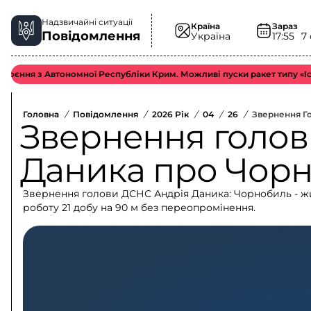
Надзвичайні ситуації
Країна
Зараз
Повідомлення
Україна
17:55
7
з Автономної Республіки Крим. Можливі пуски ракет типу «Іскандер-
Головна
/
Повідомлення
/
2026 Рік
/
04
/
26
/
Звернення Г
Звернення голов
Даника про Чор
Звернення голови ДСНС Андрія Даника: Чорнобиль - жив
роботу 21 добу на 90 м без переопромінення.