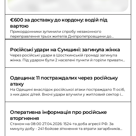
€600 за доставку до кордону: водій під 
вартою
Прикордонники зупинили спробу незаконного
переправлення трьох жителів Дніпропетровщини до
Молдови: водія затримали, застава 266 тис. грн.
Російські удари на Сумщині: загинула жінка
Через російські удари в Шосткинській громаді загинула
жінка. Під ударом були 2 населені пункти й горіли приватні
домоволодіння; у Сумах без постраждалих.
Одещина: 11 постраждалих через російську 
атаку
На Одещині внаслідок російської атаки постраждало 11 осіб,
з них двоє дітей. Вночі удари влучили у житловий сектор і
цивільну інфраструктуру регіону.
Оперативна інформація про російське 
вторгнення
Станом на 08:00 27.04.2026: 1524-та доба агресії РФ. За
минулу добу - 241 бойове зіткнення та втрати загарбників
810 осіб.