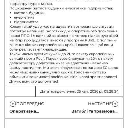
інфраструктура в містах.
Пошкоджені житлові будинки, енергетика, підприємства:
житлові будинки
енергетика
підприємства
Кожен такий удар має нагадувати партнерам, що ситуація
потребує негайних і жорстких дій, оперативного посилення
нашої ППО. І я вдячний за рішення в четвер під час зустрічей
на Кіпрі про додаткові внески у програму PURL. Є політичні
рішення кількох європейських країн, і важливо, щоб вони
були реалізовані якнайшвидше.
Також маємо рухатись уже й до 21-го пакету європейських
санкцій проти Росії. Пауза через блокування 20-го пакету
дала агресору додатковий час на адаптацію – важливо
цьому протидіяти. Ми вже спілкуємося з командою ЄС щодо
можливих нових санкційних кроків. Головне – суттєво
обмежити можливості російської військової промисловості.
Дякую всім, хто допомагає!
Дата повідомлення: 25 квіт. 2026 р., 09:28:24
ПОПЕРЕДНЄ
НАСТУПНЕ
Оперативна
Загиблі та травмовані
інформація щодо
після нічної атаки РФ
російського