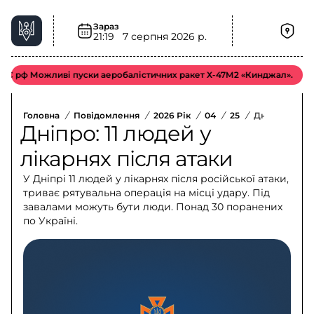
Зараз
21:19
7 серпня 2026 р.
ф Можливі пуски аеробалістичних ракет Х-47М2 «Кинджал».
Відмі
Головна
/
Повідомлення
/
2026 Рік
/
04
/
25
/
Дніпро: 11 Л
Дніпро: 11 людей у
лікарнях після атаки
У Дніпрі 11 людей у лікарнях після російської атаки,
триває рятувальна операція на місці удару. Під
завалами можуть бути люди. Понад 30 поранених
по Україні.