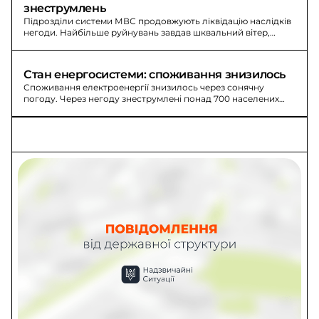
знеструмлень
Підрозділи системи МВС продовжують ліквідацію наслідків
негоди. Найбільше руйнувань завдав шквальний вітер,
понад 700 населених пунктів знеструмлено.
Стан енергосистеми: споживання знизилось
Споживання електроенергії знизилось через сонячну
погоду. Через негоду знеструмлені понад 700 населених
пунктів; активне навантаження просять перенести на 10:00–
16:00 і обмежити 18:00–22:00.