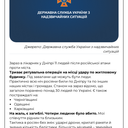
Джерело:
Державна служба України з надзвичайних
ситуацій
Зараз в лікарнях у Дніпрі 11 людей після російської атаки
проти міста.
Триває рятувальна операція на місці удару по житловому
будинку.
Під завалами ще можуть бути люди.
Практично всю ніч росіяни били по Дніпру та по інших
наших містах і громадах. Станом на зараз відомо, що
загалом поранено понад 30 людей по Україні. Є також
постраждалі на:
Чернігівщині
Одещині
Харківщині
На жаль, є загиблі. Чотири людини було вбито.
Мої
співчуття рідним та близьким.
Тактика в росіян без змін: ударні дрони, крилаті ракети й
значна кількість балістики. Більшість мішеней – звичайна