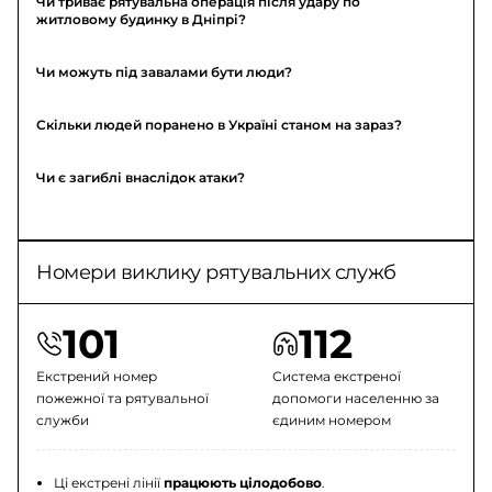
Чи триває рятувальна операція після удару по
житловому будинку в Дніпрі?
Чи можуть під завалами бути люди?
Скільки людей поранено в Україні станом на зараз?
Чи є загиблі внаслідок атаки?
Номери виклику рятувальних служб
101
112
Екстрений номер
Система екстреної
пожежної та рятувальної
допомоги населенню за
служби
єдиним номером
Ці екстрені лінії
працюють цілодобово
.