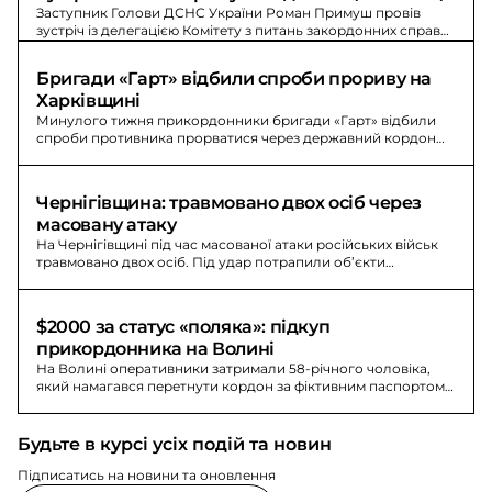
Заступник Голови ДСНС України Роман Примуш провів
зустріч із делегацією Комітету з питань закордонних справ
Парламенту Швеції.
Бригади «Гарт» відбили спроби прориву на 
Харківщині
Минулого тижня прикордонники бригади «Гарт» відбили
спроби противника прорватися через державний кордон
на півночі Харківщини.
Чернігівщина: травмовано двох осіб через 
масовану атаку
На Чернігівщині під час масованої атаки російських військ
травмовано двох осіб. Під удар потрапили об’єкти
критичної інфраструктури та підприємства, виникли
масштабні пожежі.
$2000 за статус «поляка»: підкуп 
прикордонника на Волині
На Волині оперативники затримали 58-річного чоловіка,
який намагався перетнути кордон за фіктивним паспортом
Польщі та підкупити прикордонника $2000.
Будьте в курсі усіх подій та новин
Підписатись на новини та оновлення