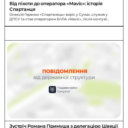
Від піхоти до оператора «Mavic»: історія 
Спартанця
Олексій Геренко «Спартанець» виріс у Сумах, служив у
ДПСУ та став оператором БпЛА «Mavic», після контузії
повернувся на Сумщину.
Зустріч Романа Примуша з делегацією Швеції