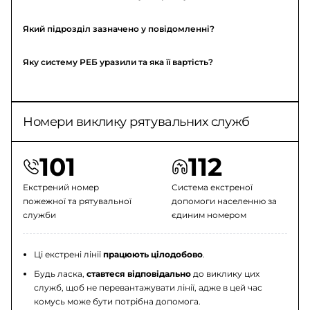
Який підрозділ зазначено у повідомленні?
Яку систему РЕБ уразили та яка її вартість?
Номери виклику рятувальних служб
101
112
Екстрений номер
Система екстреної
пожежної та рятувальної
допомоги населенню за
служби
єдиним номером
Ці екстрені лінії
працюють цілодобово
.
Будь ласка,
ставтеся відповідально
до виклику цих
служб, щоб не перевантажувати лінії, адже в цей час
комусь може бути потрібна допомога.