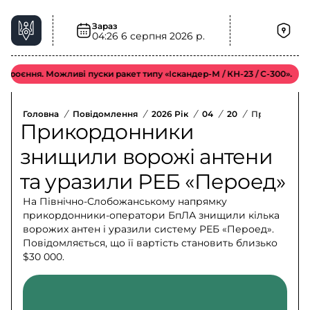
Зараз
04:26
6 серпня 2026 р.
ння. Можливі пуски ракет типу «Іскандер-М / КН-23 / С-300».
Від
Головна
/
Повідомлення
/
2026 Рік
/
04
/
20
/
Прикордонни
Прикордонники
знищили ворожі антени
та уразили РЕБ «Пероед»
На Північно-Слобожанському напрямку
прикордонники-оператори БпЛА знищили кілька
ворожих антен і уразили систему РЕБ «Пероед».
Повідомляється, що її вартість становить близько
$30 000.