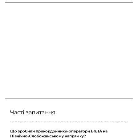
прикордонники на
- рятувальник з
Львівщині
Одещини
Часті запитання
Що зробили прикордонники-оператори БпЛА на
Північно-Слобожанському напрямку?