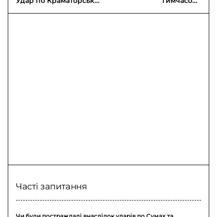
Удар по Краматорську:
Тимчасове
двоє поранених
перекриття мосту на
трасі М-09
Часті запитання
Чи були постраждалі внаслідок ударів по Сумах та