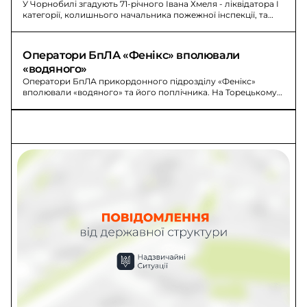
У Чорнобилі згадують 71-річного Івана Хмеля - ліквідатора I
категорії, колишнього начальника пожежної інспекції, та
його родину під час аварії.
Оператори БпЛА «Фенікс» вполювали 
«водяного»
Оператори БпЛА прикордонного підрозділу «Фенікс»
вполювали «водяного» та його поплічника. На Торецькому
напрямку вороже просування зупиняють прикордонники.