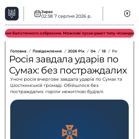
Зараз
02:38
7 серпня 2026 р.
ня балістичного озброєння. Можливі пуски ракет типу «Іскандер-М / К
Головна
/
Повідомлення
/
2026 Рік
/
04
/
18
/
Росія Завдал
Росія завдала ударів по
Сумах: без постраждалих
Уночі росія вчергове завдала ударів по Сумах та
Шосткинській громаді. Обійшлося без
постраждалих: горіли нежитлові будівлі.