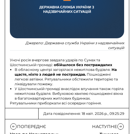
Джерело:
Державна служба України з надзвичайних
ситуацій
Уночі росія вчергове завдала ударів по Сумах та
Шосткинській громаді:
обійшлося без постраждалих
В обласному центрі загорілася нежитлова будівля.
На
щастя, ніхто з людей не постраждав.
Пошкоджені
легкові автівки. Рятувальники обстежили територію та
ліквідували пожежу.
У Шосткинській громаді внаслідок влучання також горіла
нежитлова будівля. Вибуховою хвилею пошкоджені вікна
в багатоквартирних житлових будинках.
Рятувальники приборкали всі осередки горіння.
Дата повідомлення: 18 квіт. 2026 р., 09:25:29
ПОПЕРЕДНЄ
НАСТУПНЕ