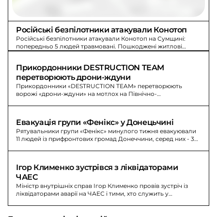
Російські безпілотники атакували Конотоп
Російські безпілотники атакували Конотоп на Сумщині:
попередньо 5 людей травмовані. Пошкоджені житлові
будинки, лікарня, адміністративні будівлі та авто.
Прикордонники DESTRUCTION TEAM 
перетворюють дрони-ждуни
Прикордонники «DESTRUCTION TEAM» перетворюють
ворожі «дрони-ждуни» на мотлох на Північно-
Слобожанському напрямку. Знищено антени зв’язку та
управління БпЛА.
Евакуація групи «Фенікс» у Донецьчині
Рятувальники групи «Фенікс» минулого тижня евакуювали
11 людей із прифронтових громад Донеччини, серед них - 3
маломобільні та 1 дитина. За цей період вони відвідали 26
сімей.
Ігор Клименко зустрівся з ліквідаторами 
ЧАЕС
Міністр внутрішніх справ Ігор Клименко провів зустріч із
ліквідаторами аварії на ЧАЕС і тими, хто служить у
Чорнобильській зоні відчуження.