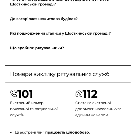
Шосткинській громаді?
Де загорілася нежитлова будівля?
Які пошкодження сталися у Шосткинській громаді?
Що зробили рятувальники?
Номери виклику рятувальних служб
101
112
Екстрений номер
Система екстреної
пожежної та рятувальної
допомоги населенню за
служби
єдиним номером
Ці екстрені лінії
працюють цілодобово
.