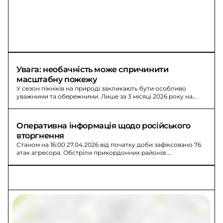
Увага: необачність може спричинити 
масштабну пожежу
У сезон пікніків на природі закликають бути особливо
уважними та обережними. Лише за 3 місяці 2026 року на
відкритих територіях виникло майже 9 тисяч пожеж: 21
загиблий і 30 травмованих, зокрема 3 дітей.
Оперативна інформація щодо російського 
вторгнення
Станом на 16:00 27.04.2026 від початку доби зафіксовано 76
атак агресора. Обстріли прикордонних районів:
постраждали населені пункти Сумщини.