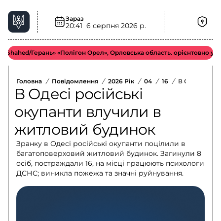
Зараз
20:41
6 серпня 2026 р.
hed/Герань» «Полігон Орел», Орловська область. орієнтовно у більш 
Головна
/
Повідомлення
/
2026 Рік
/
04
/
16
/
В Одесі Росі
В Одесі російські
окупанти влучили в
житловий будинок
Зранку в Одесі російські окупанти поцілили в
багатоповерховий житловий будинок. Загинули 8
осіб, постраждали 16, на місці працюють психологи
ДСНС; виникла пожежа та значні руйнування.