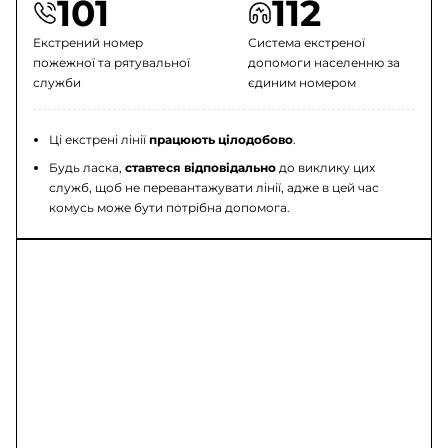
101
112
Екстрений номер
Система екстреної
пожежної та рятувальної
допомоги населенню за
служби
єдиним номером
Ці екстрені лінії
працюють цілодобово
.
Будь ласка,
ставтеся відповідально
до виклику цих
служб, щоб не перевантажувати лінії, адже в цей час
комусь може бути потрібна допомога.