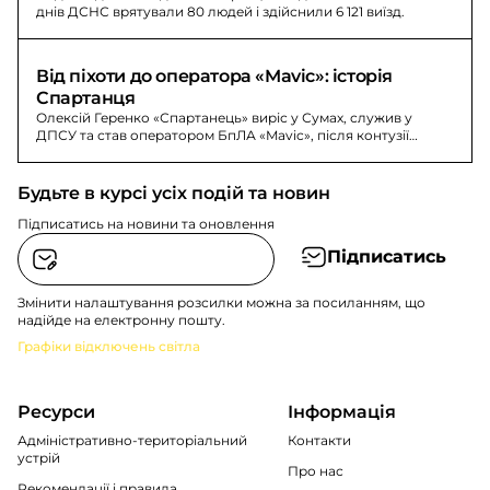
днів ДСНС врятували 80 людей і здійснили 6 121 виїзд.
Від піхоти до оператора «Mavic»: історія 
Спартанця
Олексій Геренко «Спартанець» виріс у Сумах, служив у
ДПСУ та став оператором БпЛА «Mavic», після контузії
повернувся на Сумщину.
Будьте в курсі усіх подій та новин
Підписатись на новини та оновлення
Підписатись
Змінити налаштування розсилки можна за посиланням, що
надійде на електронну пошту.
Графіки відключень світла
Ресурси
Інформація
Адміністративно-територіальний
Контакти
устрій
Про нас
Рекомендації i правила