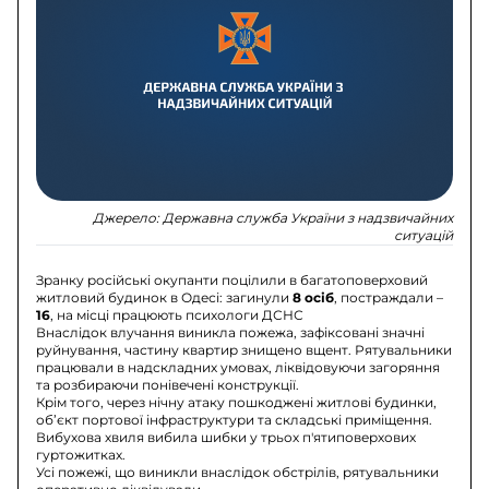
Джерело:
Державна служба України з надзвичайних
ситуацій
Зранку російські окупанти поцілили в багатоповерховий
житловий будинок в Одесі: загинули
8 осіб
, постраждали –
16
, на місці працюють психологи ДСНС
Внаслідок влучання виникла пожежа, зафіксовані значні
руйнування, частину квартир знищено вщент. Рятувальники
працювали в надскладних умовах, ліквідовуючи загоряння
та розбираючи понівечені конструкції.
Крім того, через нічну атаку пошкоджені житлові будинки,
об’єкт портової інфраструктури та складські приміщення.
Вибухова хвиля вибила шибки у трьох п'ятиповерхових
гуртожитках.
Усі пожежі, що виникли внаслідок обстрілів, рятувальники