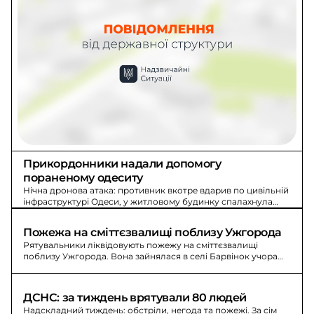
Прикордонники надали допомогу 
пораненому одеситу
Нічна дронова атака: противник вкотре вдарив по цивільній
інфраструктурі Одеси, у житловому будинку спалахнула
пожежа. Прикордонники допомогли пораненому одеситу.
Пожежа на сміттєзвалищі поблизу Ужгорода
Рятувальники ліквідовують пожежу на сміттєзвалищі
поблизу Ужгорода. Вона зайнялася в селі Барвінок учора
ввечері, вогонь швидко поширився.
ДСНС: за тиждень врятували 80 людей
Надскладний тиждень: обстріли, негода та пожежі. За сім