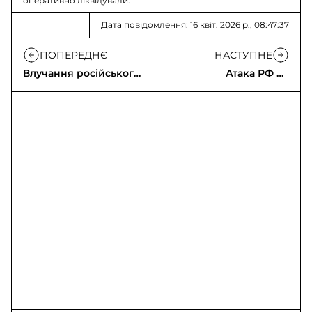
оперативно ліквідували.
Дата повідомлення: 16 квіт. 2026 р., 08:47:37
ПОПЕРЕДНЄ
НАСТУПНЕ
Влучання російського
Атака РФ на
БпЛА в Харкові:
Дніпропетровщину:
пожежа й пошкоджені
троє загиблих, 34
вікна
постраждали