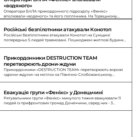
«водяного»
Оператори БпЛА прикордонного підрозділу «Фенікс»
вполювали «водяного» та його поплічника. На Торецькому
напрямку вороже просування зупиняють прикордонники.
Російські безпілотники атакували Конотоп
Російські безпілотники атакували Конотоп на Сумщині:
попередньо 5 людей травмовані. Пошкоджені житлові будинки,
лікарня, адміністративні будівлі та авто.
Прикордонники DESTRUCTION TEAM 
перетворюють дрони-ждуни
Прикордонники «DESTRUCTION TEAM» перетворюють ворожі
«дрони-ждуни» на мотлох на Північно-Слобожанському
напрямку. Знищено антени зв’язку та управління БпЛА.
Евакуація групи «Фенікс» у Донецьчині
Рятувальники групи «Фенікс» минулого тижня евакуювали 11
людей із прифронтових громад Донеччини, серед них - 3
маломобільні та 1 дитина. За цей період вони відвідали 26 сімей.