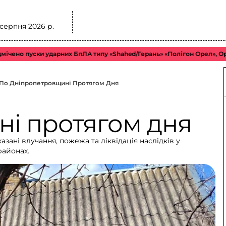
 серпня 2026 р.
пуски ударних БпЛА типу «Shahed/Герань» «Полігон Орел», Орловська 
 По Дніпропетровщині Протягом Дня
і протягом дня
ані влучання, пожежа та ліквідація наслідків у
районах.