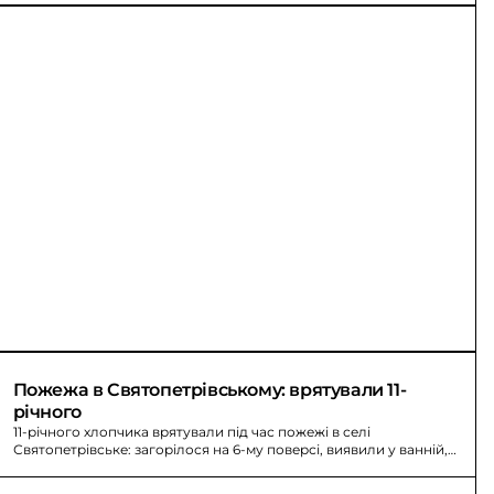
Пожежа в Святопетрівському: врятували 11-
річного
11-річного хлопчика врятували під час пожежі в селі
Святопетрівське: загорілося на 6-му поверсі, виявили у ванній,
госпіталізували.