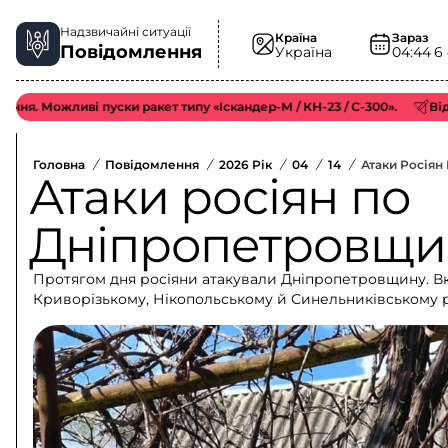
Надзвичайні ситуації
Країна
Зараз
Повідомлення
Україна
04:44
6
жливі пуски ракет типу «Іскандер-М / КН-23 / С-300».
Відмічено 
Головна
/
Повідомлення
/
2026 Рік
/
04
/
14
/
Атаки Росіян
Атаки росіян по
Дніпропетровщин
Протягом дня росіяни атакували Дніпропетровщину. Вказ
Криворізькому, Нікопольському й Синельниківському 