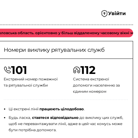
Увійти
область. орієнтовно у більш віддаленому часовому вікні можливий в
Номери виклику рятувальних служб
101
112
Екстрений номер пожежної
Система екстреної
та рятувальної служби
допомоги населенню за
єдиним номером
Ці екстрені лінії
працюють цілодобово
.
Будь ласка,
ставтеся відповідально
до виклику цих служб,
щоб не перевантажувати лінії, адже в цей час комусь може
бути потрібна допомога.