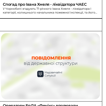
Спогад про Івана Хмеля - ліквідатора ЧАЕС
У Чорнобилі згадують 71-річного Івана Хмеля - ліквідатора I
категорії, колишнього начальника пожежної інспекції, та його
родину під час аварії.
Оператори БпЛА «Фенікс» вполювали 