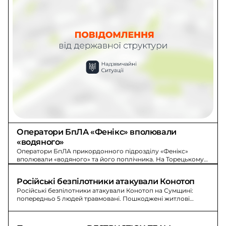
Оператори БпЛА «Фенікс» вполювали 
«водяного»
Оператори БпЛА прикордонного підрозділу «Фенікс»
вполювали «водяного» та його поплічника. На Торецькому
напрямку вороже просування зупиняють прикордонники.
Російські безпілотники атакували Конотоп
Російські безпілотники атакували Конотоп на Сумщині:
попередньо 5 людей травмовані. Пошкоджені житлові
будинки, лікарня, адміністративні будівлі та авто.