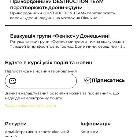
Прикордонники DESTRUCTION TEAM 
перетворюють дрони-ждуни
Прикордонники «DESTRUCTION TEAM» перетворюють
ворожі «дрони-ждуни» на мотлох на Північно-
Слобожанському напрямку. Знищено антени зв’язку та
управління БпЛА.
Евакуація групи «Фенікс» у Донецьчині
Рятувальники групи «Фенікс» минулого тижня евакуювали
11 людей із прифронтових громад Донеччини, серед них - 3
маломобільні та 1 дитина. За цей період вони відвідали 26
сімей.
Будьте в курсі усіх подій та новин
Підписатись на новини та оновлення
Підписатись
Змінити налаштування розсилки можна за посиланням, що
надійде на електронну пошту.
Графіки відключень світла
Ресурси
Інформація
Адміністративно-територіальний
Контакти
устрій