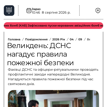
Зараз
10:46
8 серпня 2026 р.
их бомб (КАБ) Зафіксовано пуски керованих авіаційних бомб ворожо
Головна
/
Повідомлення
/
2026 Рік
/
04
/
09
/
Великдень: 
Великдень: ДСНС
нагадує правила
пожежної безпеки
Фахівці ДСНС та офіцери-рятувальники проводять
профілактичні заходи напередодні Великодня.
Нагадуються правила пожежної безпеки під час
святкових днів.