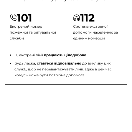
101
112
Екстрений номер
Система екстреної
пожежної та рятувальної
допомоги населенню за
служби
єдиним номером
Ці екстрені лінії
працюють цілодобово
.
Будь ласка,
ставтеся відповідально
до виклику цих
служб, щоб не перевантажувати лінії, адже в цей час
комусь може бути потрібна допомога.