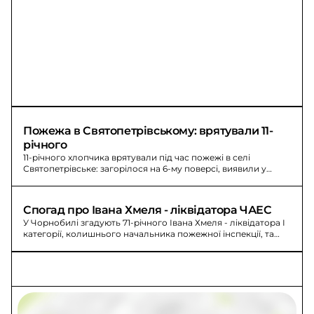
Пожежа в Святопетрівському: врятували 11-
річного
11-річного хлопчика врятували під час пожежі в селі
Святопетрівське: загорілося на 6-му поверсі, виявили у
ванній, госпіталізували.
Спогад про Івана Хмеля - ліквідатора ЧАЕС
У Чорнобилі згадують 71-річного Івана Хмеля - ліквідатора I
категорії, колишнього начальника пожежної інспекції, та
його родину під час аварії.