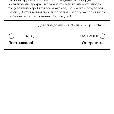
У святкові дні до храмів приходить велика кількість людей,
тому важливо зробити все можливе, щоб кожен почувався у
безпеці. Дотримання простих правил – запорука спокійного
та безпечного святкування Великодня!
Дата повідомлення: 9 квіт. 2026 р., 16:04:30
ПОПЕРЕДНЄ
НАСТУПНЕ
Постраждалі
Оперативна
внаслідок удару РСЗВ
інформація про
у Золочеві
російське вторгнення
станом на 16:00
09.04.2026