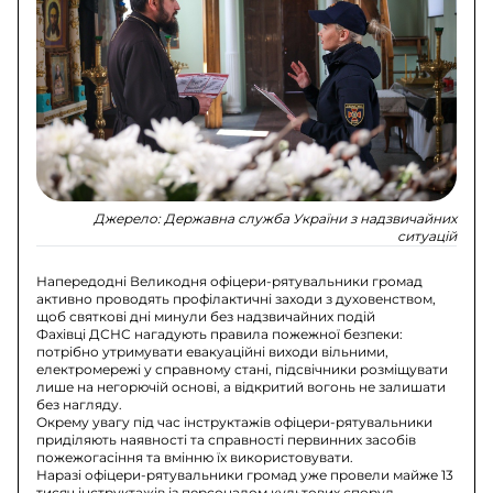
Джерело:
Державна служба України з надзвичайних
ситуацій
Напередодні Великодня офіцери-рятувальники громад
активно проводять профілактичні заходи з духовенством,
щоб святкові дні минули без надзвичайних подій
Фахівці ДСНС нагадують правила пожежної безпеки:
потрібно утримувати евакуаційні виходи вільними,
електромережі у справному стані, підсвічники розміщувати
лише на негорючій основі, а відкритий вогонь не залишати
без нагляду.
Окрему увагу під час інструктажів офіцери-рятувальники
приділяють наявності та справності первинних засобів
пожежогасіння та вмінню їх використовувати.
Наразі офіцери-рятувальники громад уже провели майже 13
тисяч інструктажів із персоналом культових споруд.