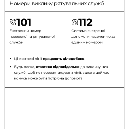
Номери виклику рятувальних служб
101
112
Екстрений номер
Система екстреної
пожежної та рятувальної
допомоги населенню за
служби
єдиним номером
Ці екстрені лінії
працюють цілодобово
.
Будь ласка,
ставтеся відповідально
до виклику цих
служб, щоб не перевантажувати лінії, адже в цей час
комусь може бути потрібна допомога.