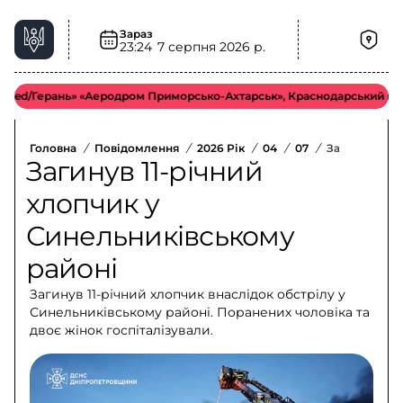
Зараз
23:24
7 серпня 2026 р.
Герань» «Аеродром Приморсько-Ахтарськ», Краснодарський край. оріє
Головна
/
Повідомлення
/
2026 Рік
/
04
/
07
/
Загинув 11-Р
Загинув 11-річний
хлопчик у
Синельниківському
районі
Загинув 11-річний хлопчик внаслідок обстрілу у
Синельниківському районі. Поранених чоловіка та
двоє жінок госпіталізували.