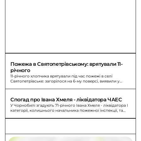
Пожежа в Святопетрівському: врятували 11-
річного
11-річного хлопчика врятували під час пожежі в селі
Святопетрівське: загорілося на 6-му поверсі, виявили у
ванній, госпіталізували.
Спогад про Івана Хмеля - ліквідатора ЧАЕС
У Чорнобилі згадують 71-річного Івана Хмеля - ліквідатора I
категорії, колишнього начальника пожежної інспекції, та
його родину під час аварії.