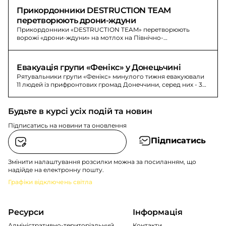
Прикордонники DESTRUCTION TEAM 
перетворюють дрони-ждуни
Прикордонники «DESTRUCTION TEAM» перетворюють
ворожі «дрони-ждуни» на мотлох на Північно-
Слобожанському напрямку. Знищено антени зв’язку та
управління БпЛА.
Евакуація групи «Фенікс» у Донецьчині
Рятувальники групи «Фенікс» минулого тижня евакуювали
11 людей із прифронтових громад Донеччини, серед них - 3
маломобільні та 1 дитина. За цей період вони відвідали 26
сімей.
Будьте в курсі усіх подій та новин
Підписатись на новини та оновлення
Підписатись
Змінити налаштування розсилки можна за посиланням, що
надійде на електронну пошту.
Графіки відключень світла
Ресурси
Інформація
Адміністративно-територіальний
Контакти