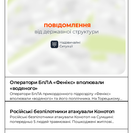
Оператори БпЛА «Фенікс» вполювали 
«водяного»
Оператори БпЛА прикордонного підрозділу «Фенікс»
вполювали «водяного» та його поплічника. На Торецькому
напрямку вороже просування зупиняють прикордонники.
Російські безпілотники атакували Конотоп
Російські безпілотники атакували Конотоп на Сумщині:
попередньо 5 людей травмовані. Пошкоджені житлові
будинки, лікарня, адміністративні будівлі та авто.