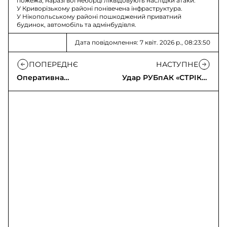
пожежа, наразі вогнеборці ліквідовують наслідки атаки.
У Криворізькому районі понівечена інфраструктура.
У Нікопольському районі пошкоджений приватний
будинок, автомобіль та адмінбудівля.
Дата повідомлення: 7 квіт. 2026 р., 08:23:50
ПОПЕРЕДНЄ
НАСТУПНЕ
Оперативна
Удар РУБпАК «СТРІКС»
інформація щодо
по техніці та БПЛА
російського
вторгнення
(07.04.2026)