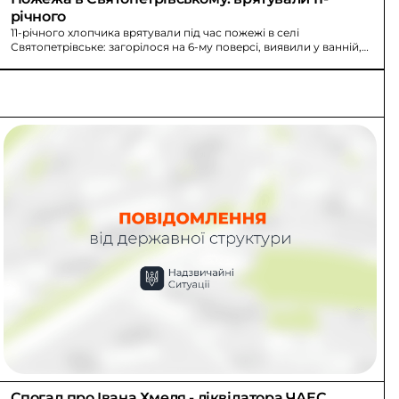
річного
11-річного хлопчика врятували під час пожежі в селі
Святопетрівське: загорілося на 6-му поверсі, виявили у ванній,
госпіталізували.
Спогад про Івана Хмеля - ліквідатора ЧАЕС