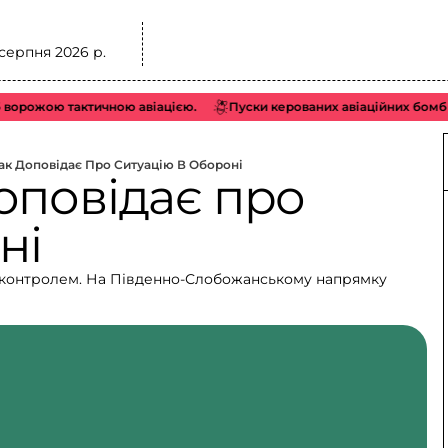
 серпня 2026 р.
рожою тактичною авіацією.
Пуски керованих авіаційних бомб (КА
к Доповідає Про Ситуацію В Обороні
оповідає про
ні
д контролем. На Південно-Слобожанському напрямку