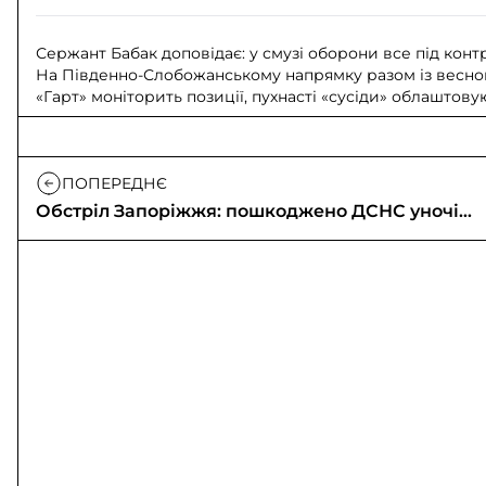
Сержант Бабак доповідає: у смузі оборони все під конт
На Південно-Слобожанському напрямку разом із весно
«Гарт» моніторить позиції, пухнасті «сусіди» облаштову
ПОПЕРЕДНЄ
Обстріл Запоріжжя: пошкоджено ДСНС уночі
27 березня