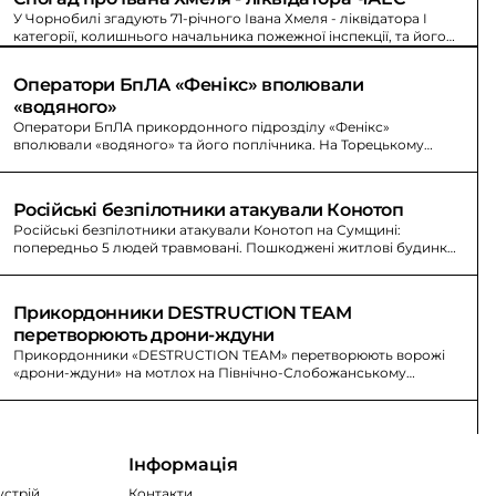
У Чорнобилі згадують 71-річного Івана Хмеля - ліквідатора I
категорії, колишнього начальника пожежної інспекції, та його
родину під час аварії.
Оператори БпЛА «Фенікс» вполювали 
«водяного»
Оператори БпЛА прикордонного підрозділу «Фенікс»
вполювали «водяного» та його поплічника. На Торецькому
напрямку вороже просування зупиняють прикордонники.
Російські безпілотники атакували Конотоп
Російські безпілотники атакували Конотоп на Сумщині:
попередньо 5 людей травмовані. Пошкоджені житлові будинки,
лікарня, адміністративні будівлі та авто.
Прикордонники DESTRUCTION TEAM 
перетворюють дрони-ждуни
Прикордонники «DESTRUCTION TEAM» перетворюють ворожі
«дрони-ждуни» на мотлох на Північно-Слобожанському
напрямку. Знищено антени зв’язку та управління БпЛА.
Інформація
устрій
Контакти