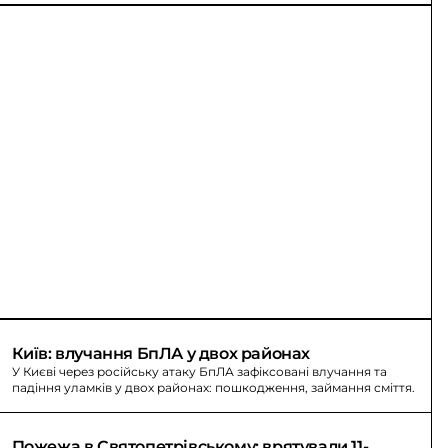
Київ: влучання БпЛА у двох районах
У Києві через російську атаку БпЛА зафіксовані влучання та
падіння уламків у двох районах: пошкодження, займання сміття.
Пожежа в Святопетрівському: врятували 11-