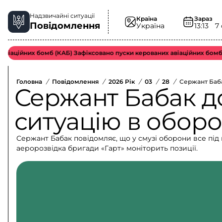
Надзвичайні ситуації
Країна
Зараз
Повідомлення
Україна
13:13
7
аційних бомб (КАБ) Зафіксовано пуски керованих авіаційних бомб во
Головна
/
Повідомлення
/
2026 Рік
/
03
/
28
/
Сержант Баба
Сержант Бабак д
ситуацію в оборо
Сержант Бабак повідомляє, що у смузі оборони все пі
аеророзвідка бригади «Гарт» моніторить позиції.