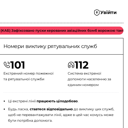
Увійти
Б) Зафіксовано пуски керованих авіаційних бомб ворожою тактичною 
Номери виклику рятувальних служб
101
112
Екстрений номер пожежної
Система екстреної
та рятувальної служби
допомоги населенню за
єдиним номером
Ці екстрені лінії
працюють цілодобово
.
Будь ласка,
ставтеся відповідально
до виклику цих служб,
щоб не перевантажувати лінії, адже в цей час комусь може
бути потрібна допомога.