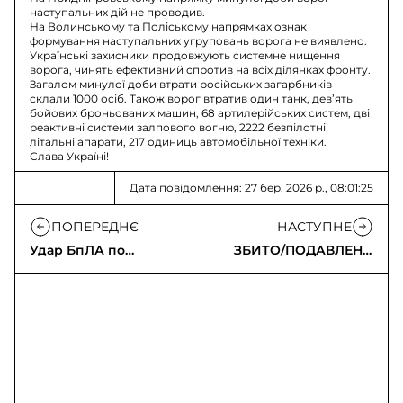
наступальних дій не проводив.
На Волинському та Поліському напрямках ознак
формування наступальних угруповань ворога не виявлено.
Українські захисники продовжують системне нищення
ворога, чинять ефективний спротив на всіх ділянках фронту.
Загалом минулої доби втрати російських загарбників
склали 1000 осіб. Також ворог втратив один танк, дев’ять
бойових броньованих машин, 68 артилерійських систем, дві
реактивні системи залпового вогню, 2222 безпілотні
літальні апарати, 217 одиниць автомобільної техніки.
Слава Україні!
Дата повідомлення: 27 бер. 2026 р., 08:01:25
ПОПЕРЕДНЄ
НАСТУПНЕ
Удар БпЛА по
ЗБИТО/ПОДАВЛЕНО
житловій
93 ворожі БпЛА
багатоповерхівці в
Харкові