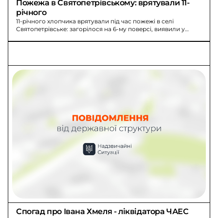
Пожежа в Святопетрівському: врятували 11-
річного
11-річного хлопчика врятували під час пожежі в селі
Святопетрівське: загорілося на 6-му поверсі, виявили у
ванній, госпіталізували.
Спогад про Івана Хмеля - ліквідатора ЧАЕС