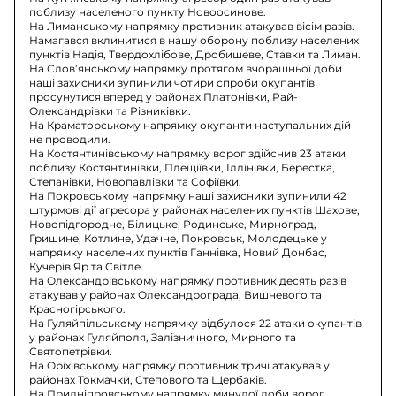
поблизу населеного пункту Новоосинове.
На Лиманському напрямку противник атакував вісім разів.
Намагався вклинитися в нашу оборону поблизу населених
пунктів Надія, Твердохлібове, Дробишеве, Ставки та Лиман.
На Слов’янському напрямку протягом вчорашньої доби
наші захисники зупинили чотири спроби окупантів
просунутися вперед у районах Платонівки, Рай-
Олександрівки та Різниківки.
На Краматорському напрямку окупанти наступальних дій
не проводили.
На Костянтинівському напрямку ворог здійснив 23 атаки
поблизу Костянтинівки, Плещіївки, Іллінівки, Берестка,
Степанівки, Новопавлівки та Софіївки.
На Покровському напрямку наші захисники зупинили 42
штурмові дії агресора у районах населених пунктів Шахове,
Новопідгородне, Білицьке, Родинське, Мирноград,
Гришине, Котлине, Удачне, Покровськ, Молодецьке у
напрямку населених пунктів Ганнівка, Новий Донбас,
Кучерів Яр та Світле.
На Олександрівському напрямку противник десять разів
атакував у районах Олександрограда, Вишневого та
Красногірського.
На Гуляйпільському напрямку відбулося 22 атаки окупантів
у районах Гуляйполя, Залізничного, Мирного та
Святопетрівки.
На Оріхівському напрямку противник тричі атакував у
районах Токмачки, Степового та Щербаків.
На Придніпровському напрямку минулої доби ворог