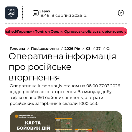
Зараз
18:48
8 серпня 2026 р.
d/Герань» «Полігон Орел», Орловська область. орієнтовно у більш ві
Головна
/
Повідомлення
/
2026 Рік
/
03
/
27
/
Оперативна І
Оперативна інформація
про російське
вторгнення
Оперативна інформація станом на 08:00 27.03.2026
щодо російського вторгнення. За минулу добу
зафіксовано 150 бойових зіткнень, а втрати
російських загарбників склали 1000 осіб.