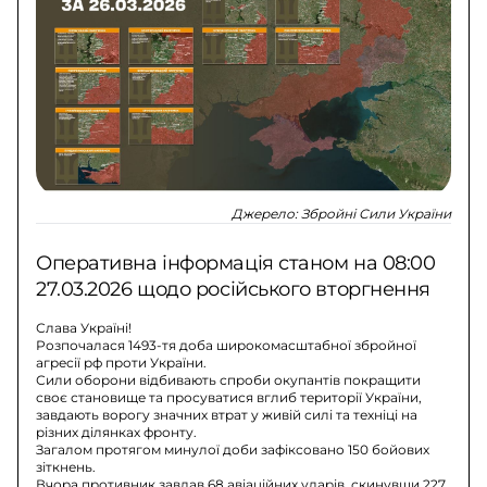
Джерело:
Збройні Сили України
Оперативна інформація станом на 08:00
27.03.2026 щодо російського вторгнення
Слава Україні!
Розпочалася 1493-тя доба широкомасштабної збройної
агресії рф проти України.
Сили оборони відбивають спроби окупантів покращити
своє становище та просуватися вглиб території України,
завдають ворогу значних втрат у живій силі та техніці на
різних ділянках фронту.
Загалом протягом минулої доби зафіксовано 150 бойових
зіткнень.
Вчора противник завдав 68 авіаційних ударів, скинувши 227