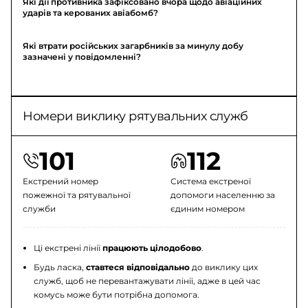
Які дії противника зафіксовано вчора щодо авіаційних
ударів та керованих авіабомб?
Які втрати російських загарбників за минулу добу
зазначені у повідомленні?
Номери виклику рятувальних служб
101
112
Екстрений номер
Система екстреної
пожежної та рятувальної
допомоги населенню за
служби
єдиним номером
Ці екстрені лінії
працюють цілодобово
.
Будь ласка,
ставтеся відповідально
до виклику цих
служб, щоб не перевантажувати лінії, адже в цей час
комусь може бути потрібна допомога.