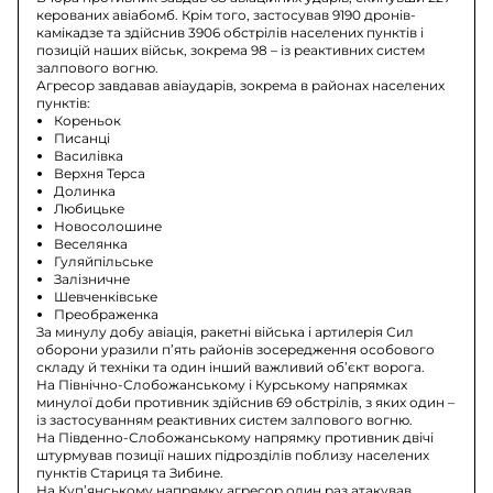
керованих авіабомб. Крім того, застосував 9190 дронів-
камікадзе та здійснив 3906 обстрілів населених пунктів і
позицій наших військ, зокрема 98 – із реактивних систем
залпового вогню.
Агресор завдавав авіаударів, зокрема в районах населених
пунктів:
Кореньок
Писанці
Василівка
Верхня Терса
Долинка
Любицьке
Новосолошине
Веселянка
Гуляйпільське
Залізничне
Шевченківське
Преображенка
За минулу добу авіація, ракетні війська і артилерія Сил
оборони уразили п’ять районів зосередження особового
складу й техніки та один інший важливий об’єкт ворога.
На Північно-Слобожанському і Курському напрямках
минулої доби противник здійснив 69 обстрілів, з яких один –
із застосуванням реактивних систем залпового вогню.
На Південно-Слобожанському напрямку противник двічі
штурмував позиції наших підрозділів поблизу населених
пунктів Стариця та Зибине.
На Куп’янському напрямку агресор один раз атакував