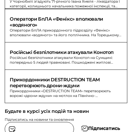
У Чорнобилі згадують 71-річного Івана Хмеля - ліквідатора I
категорії, колишнього начальника пожежної інспекції, та
його родину під час аварії.
Оператори БпЛА «Фенікс» вполювали 
«водяного»
Оператори БпЛА прикордонного підрозділу «Фенікс»
вполювали «водяного» та його поплічника. На Торецькому
напрямку вороже просування зупиняють прикордонники.
Російські безпілотники атакували Конотоп
Російські безпілотники атакували Конотоп на Сумщині:
попередньо 5 людей травмовані. Пошкоджені житлові
будинки, лікарня, адміністративні будівлі та авто.
Прикордонники DESTRUCTION TEAM 
перетворюють дрони-ждуни
Прикордонники «DESTRUCTION TEAM» перетворюють
ворожі «дрони-ждуни» на мотлох на Північно-
Слобожанському напрямку. Знищено антени зв’язку та
управління БпЛА.
Будьте в курсі усіх подій та новин
Підписатись на новини та оновлення
Підписатись