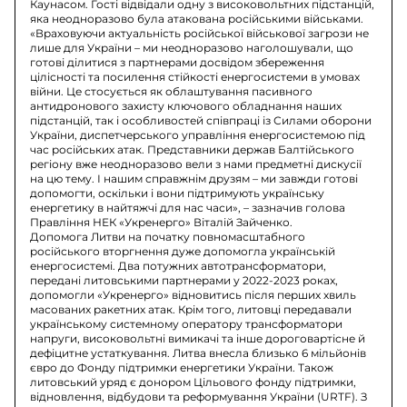
Каунасом. Гості відвідали одну з високовольтних підстанцій,
яка неодноразово була атакована російськими військами.
«Враховуючи актуальність російської військової загрози не
лише для України – ми неодноразово наголошували, що
готові ділитися з партнерами досвідом збереження
цілісності та посилення стійкості енергосистеми в умовах
війни. Це стосується як облаштування пасивного
антидронового захисту ключового обладнання наших
підстанцій, так і особливостей співпраці із Силами оборони
України, диспетчерського управління енергосистемою під
час російських атак. Представники держав Балтійського
регіону вже неодноразово вели з нами предметні дискусії
на цю тему. І нашим справжнім друзям – ми завжди готові
допомогти, оскільки і вони підтримують українську
енергетику в найтяжчі для нас часи», – зазначив голова
Правління НЕК «Укренерго» Віталій Зайченко.
Допомога Литви на початку повномасштабного
російського вторгнення дуже допомогла українській
енергосистемі. Два потужних автотрансформатори,
передані литовськими партнерами у 2022-2023 роках,
допомогли «Укренерго» відновитись після перших хвиль
масованих ракетних атак. Крім того, литовці передавали
українському системному оператору трансформатори
напруги, високовольтні вимикачі та інше дороговартісне й
дефіцитне устаткування. Литва внесла близько 6 мільйонів
євро до Фонду підтримки енергетики України. Також
литовський уряд є донором Цільового фонду підтримки,
відновлення, відбудови та реформування України (URTF). З