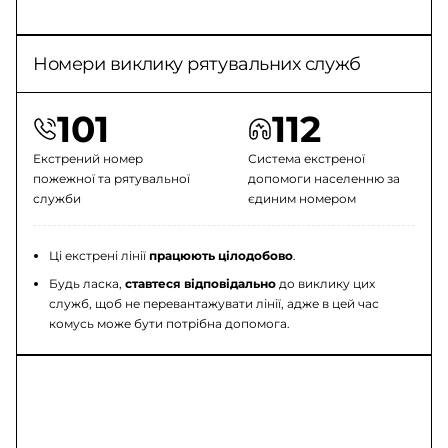
Номери виклику рятувальних служб
101
112
Екстрений номер
Система екстреної
пожежної та рятувальної
допомоги населенню за
служби
єдиним номером
Ці екстрені лінії
працюють цілодобово
.
Будь ласка,
ставтеся відповідально
до виклику цих
служб, щоб не перевантажувати лінії, адже в цей час
комусь може бути потрібна допомога.