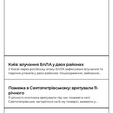
Київ: влучання БпЛА у двох районах
У Києві через російську атаку БпЛА зафіксовані влучання та
падіння уламків у двох районах: пошкодження, займання
сміття.
Пожежа в Святопетрівському: врятували 11-
річного
11-річного хлопчика врятували під час пожежі в селі
Святопетрівське: загорілося на 6-му поверсі, виявили у
ванній, госпіталізували.