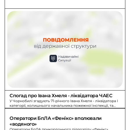
Спогад про Івана Хмеля - ліквідатора ЧАЕС
У Чорнобилі згадують 71-річного Івана Хмеля - ліквідатора I
категорії, колишнього начальника пожежної інспекції, та
його родину під час аварії.
Оператори БпЛА «Фенікс» вполювали 
«водяного»
Оператори БпЛА прикордонного підрозділу «Фенікс»