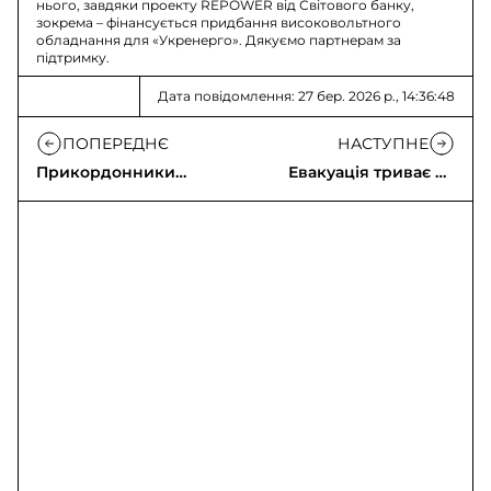
нього, завдяки проекту REPOWER від Світового банку,
зокрема – фінансується придбання високовольтного
обладнання для «Укренерго». Дякуємо партнерам за
підтримку.
Дата повідомлення: 27 бер. 2026 р., 14:36:48
ПОПЕРЕДНЄ
НАСТУПНЕ
Прикордонники
Евакуація триває на
«Форпост» знищують
Харківщині та
противника FPV-
Запоріжжі
дронами