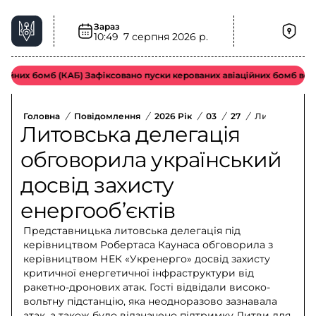
Зараз
10:49
7 серпня 2026 р.
них бомб (КАБ) Зафіксовано пуски керованих авіаційних бомб ворожо
Головна
/
Повідомлення
/
2026 Рік
/
03
/
27
/
Литовська Де
Литовська делегація
обговорила український
досвід захисту
енергооб’єктів
Представницька литовська делегація під
керівництвом Робертаса Каунаса обговорила з
керівництвом НЕК «Укренерго» досвід захисту
критичної енергетичної інфраструктури від
ракетно-дронових атак. Гості відвідали високо-
вольтну підстанцію, яка неодноразово зазнавала
атак, а також було відзначено підтримку Литви для