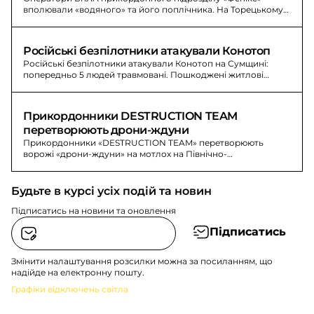
вполювали «водяного» та його поплічника. На Торецькому
напрямку вороже просування зупиняють прикордонники.
Російські безпілотники атакували Конотоп
Російські безпілотники атакували Конотоп на Сумщині:
попередньо 5 людей травмовані. Пошкоджені житлові
будинки, лікарня, адміністративні будівлі та авто.
Прикордонники DESTRUCTION TEAM 
перетворюють дрони-ждуни
Прикордонники «DESTRUCTION TEAM» перетворюють
ворожі «дрони-ждуни» на мотлох на Північно-
Слобожанському напрямку. Знищено антени зв’язку та
управління БпЛА.
Будьте в курсі усіх подій та новин
Підписатись на новини та оновлення
Підписатись
Змінити налаштування розсилки можна за посиланням, що
надійде на електронну пошту.
Графіки відключень світла