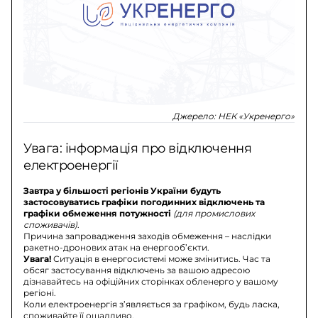
Джерело:
НЕК «Укренерго»
Увага: інформація про відключення
електроенергії
Завтра у більшості регіонів України будуть
застосовуватись графіки погодинних відключень та
графіки обмеження потужності
(для промислових
споживачів)
.
Причина запровадження заходів обмеження – наслідки
ракетно-дронових атак на енергооб’єкти.
Увага!
Ситуація в енергосистемі може змінитись. Час та
обсяг застосування відключень за вашою адресою
дізнавайтесь на офіційних сторінках обленерго у вашому
регіоні.
Коли електроенергія з’являється за графіком, будь ласка,
споживайте її ощадливо.