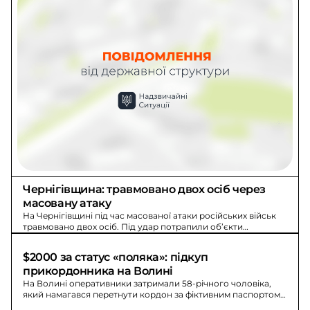
Чернігівщина: травмовано двох осіб через 
масовану атаку
На Чернігівщині під час масованої атаки російських військ
травмовано двох осіб. Під удар потрапили об’єкти
критичної інфраструктури та підприємства, виникли
масштабні пожежі.
$2000 за статус «поляка»: підкуп 
прикордонника на Волині
На Волині оперативники затримали 58-річного чоловіка,
який намагався перетнути кордон за фіктивним паспортом
Польщі та підкупити прикордонника $2000.