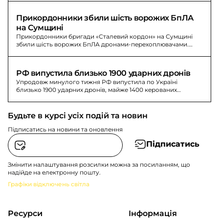
Прикордонники збили шість ворожих БпЛА 
на Сумщині
Прикордонники бригади «Сталевий кордон» на Сумщині
збили шість ворожих БпЛА дронами-перехоплювачами.
Серед трофеїв - «орлан», «молнія» та інші.
РФ випустила близько 1900 ударних дронів
Упродовж минулого тижня РФ випустила по Україні
близько 1900 ударних дронів, майже 1400 керованих
авіаційних бомб і близько 60 ракет.
Будьте в курсі усіх подій та новин
Підписатись на новини та оновлення
Підписатись
Змінити налаштування розсилки можна за посиланням, що
надійде на електронну пошту.
Графіки відключень світла
Ресурси
Інформація