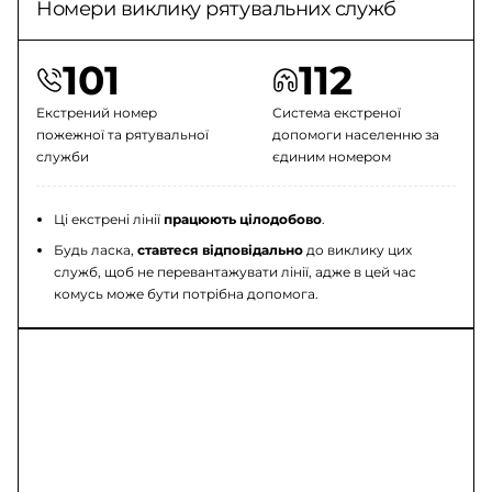
Номери виклику рятувальних служб
101
112
Екстрений номер
Система екстреної
пожежної та рятувальної
допомоги населенню за
служби
єдиним номером
Ці екстрені лінії
працюють цілодобово
.
Будь ласка,
ставтеся відповідально
до виклику цих
служб, щоб не перевантажувати лінії, адже в цей час
комусь може бути потрібна допомога.