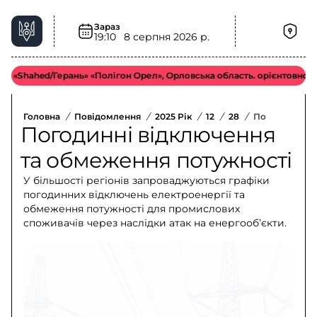
Зараз
19:10
8 серпня 2026 р.
hahed/Герань» «Полігон Орел», Орловська область. орієнтовно у біль
Головна
/
Повідомлення
/
2025 Рік
/
12
/
28
/
Погодинні Ві
Погодинні відключення
та обмеження потужності
У більшості регіонів запроваджуються графіки
погодинних відключень електроенергії та
обмеження потужності для промислових
споживачів через наслідки атак на енергообʼєкти.