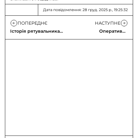
Дата повідомлення: 28 груд. 2025 р., 19:25:32
ПОПЕРЕДНЄ
НАСТУПНЕ
Історія рятувальника
Оперативна
Віталія Русакова з
інформація щодо
Харкова
російського
вторгнення станом на
22:00