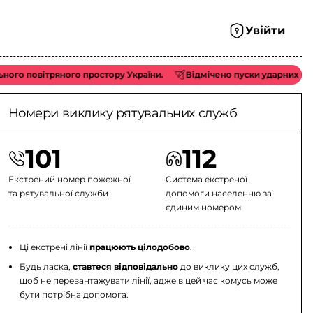
Увійти
вітряного простору України.
Відмічено пуски ударних БпЛА типу 
Номери виклику рятувальних служб
101
112
Екстрений номер пожежної
Система екстреної
та рятувальної служби
допомоги населенню за
єдиним номером
Ці екстрені лінії
працюють цілодобово
.
Будь ласка,
ставтеся відповідально
до виклику цих служб,
щоб не перевантажувати лінії, адже в цей час комусь може
бути потрібна допомога.