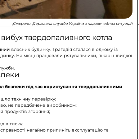
Джерело:
Державна служба України з надзвичайних ситуацій
 вибух твердопаливного котла
ний власник будинку. Трагедія сталася в одному із
динку. На місці працювали рятувальники, лікарі швидкої
служби.
зпеки
л безпеки під час користування твердопаливними
шло технічну перевірку;
иво, не передбачене виробником;
я продуктів згоряння;
дів тиску;
несправності негайно припиніть експлуатацію та