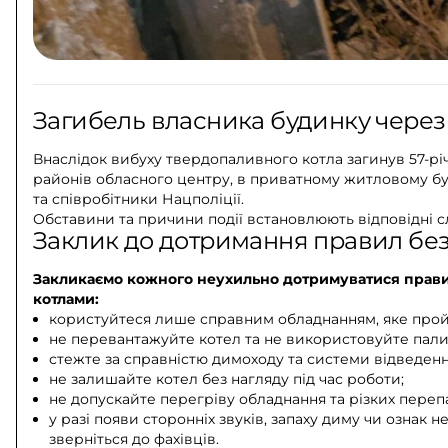
Загибель власника будинку через
Внаслідок вибуху твердопаливного котла загинув 57-річ
районів обласного центру, в приватному житловому бу
та співробітники Нацполіції.
Обставини та причини події встановлюють відповідні 
Заклик до дотримання правил бе
Закликаємо кожного неухильно дотримуватися прави
котлами:
користуйтеся лише справним обладнанням, яке прой
не перевантажуйте котел та не використовуйте пал
стежте за справністю димоходу та системи відведенн
не залишайте котел без нагляду під час роботи;
не допускайте перегріву обладнання та різких перепа
у разі появи сторонніх звуків, запаху диму чи ознак 
зверніться до фахівців.