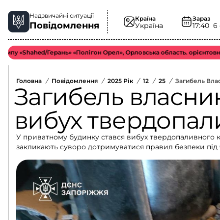
Надзвичайні ситуації
Країна
Зараз
Повідомлення
Україна
17:40
6
hahed/Герань» «Полігон Орел», Орловська область. орієнтовно у біль
Головна
/
Повідомлення
/
2025 Рік
/
12
/
25
/
Загибель Вла
Загибель власни
вибух твердопал
У приватному будинку стався вибух твердопаливного ко
закликають суворо дотримуватися правил безпеки під 