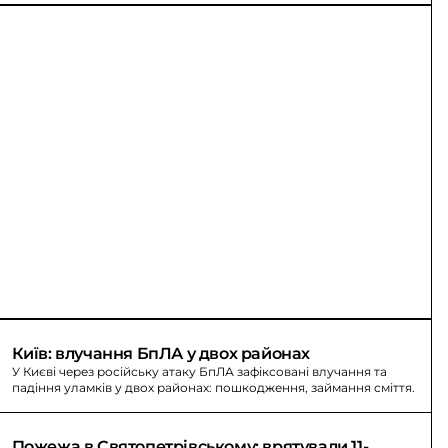
Київ: влучання БпЛА у двох районах
У Києві через російську атаку БпЛА зафіксовані влучання та
падіння уламків у двох районах: пошкодження, займання сміття.
Пожежа в Святопетрівському: врятували 11-