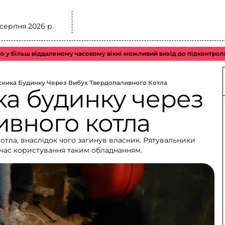
 серпня 2026 р.
ш віддаленому часовому вікні можливий вихід до підконтрольного по
сника Будинку Через Вибух Твердопаливного Котла
ка будинку через
ивного котла
тла, внаслідок чого загинув власник. Рятувальники
час користування таким обладнанням.