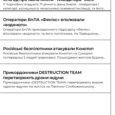
У Чорнобилі згадують 71-річного Івана Хмеля - ліквідатора I
категорії, колишнього начальника пожежної інспекції, та його
родину під час аварії.
Оператори БпЛА «Фенікс» вполювали 
«водяного»
Оператори БпЛА прикордонного підрозділу «Фенікс»
вполювали «водяного» та його поплічника. На Торецькому
напрямку вороже просування зупиняють прикордонники.
Російські безпілотники атакували Конотоп
Російські безпілотники атакували Конотоп на Сумщині:
попередньо 5 людей травмовані. Пошкоджені житлові будинки,
лікарня, адміністративні будівлі та авто.
Прикордонники DESTRUCTION TEAM 
перетворюють дрони-ждуни
Прикордонники «DESTRUCTION TEAM» перетворюють ворожі
«дрони-ждуни» на мотлох на Північно-Слобожанському
напрямку. Знищено антени зв’язку та управління БпЛА.