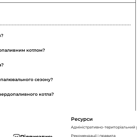
и?
допаливним котлом?
а?
опалювального сезону?
вердопаливного котла?
Ресурси
Адміністративно-територіальний 
Рекомендації i правила
Підписатись