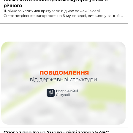
річного
11-річного хлопчика врятували під час пожежі в селі
Святопетрівське: загорілося на 6-му поверсі, виявили у ванній,
госпіталізували.
Спогад про Івана Хмеля - ліквідатора ЧАЕС