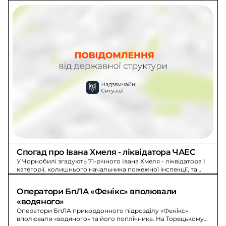
Спогад про Івана Хмеля - ліквідатора ЧАЕС
У Чорнобилі згадують 71-річного Івана Хмеля - ліквідатора I
категорії, колишнього начальника пожежної інспекції, та
його родину під час аварії.
Оператори БпЛА «Фенікс» вполювали 
«водяного»
Оператори БпЛА прикордонного підрозділу «Фенікс»
вполювали «водяного» та його поплічника. На Торецькому