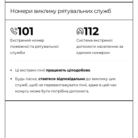
Номери виклику рятувальних служб
101
112
Екстрений номер
Система екстреної
пожежної та рятувальної
допомоги населенню за
служби
єдиним номером
Ці екстрені лінії
працюють цілодобово
.
Будь ласка,
ставтеся відповідально
до виклику цих
служб, щоб не перевантажувати лінії, адже в цей час
комусь може бути потрібна допомога.