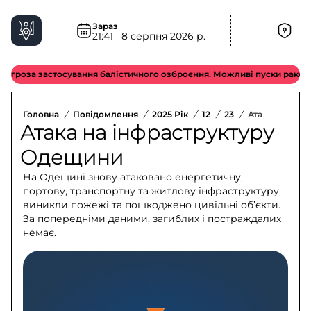
Зараз
21:41
8 серпня 2026 р.
Загроза застосування балістичного озброєння. Можливі пуски ракет ти
Головна
/
Повідомлення
/
2025 Рік
/
12
/
23
/
Атака На Інф
Атака на інфраструктуру
Одещини
На Одещині знову атаковано енергетичну,
портову, транспортну та житлову інфраструктуру,
виникли пожежі та пошкоджено цивільні об’єкти.
За попередніми даними, загиблих і постраждалих
немає.