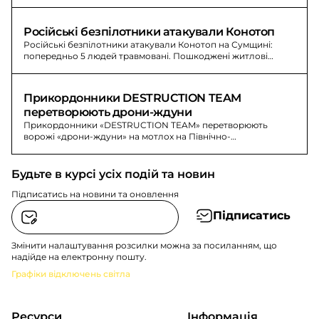
напрямку вороже просування зупиняють прикордонники.
Російські безпілотники атакували Конотоп
Російські безпілотники атакували Конотоп на Сумщині:
попередньо 5 людей травмовані. Пошкоджені житлові
будинки, лікарня, адміністративні будівлі та авто.
Прикордонники DESTRUCTION TEAM 
перетворюють дрони-ждуни
Прикордонники «DESTRUCTION TEAM» перетворюють
ворожі «дрони-ждуни» на мотлох на Північно-
Слобожанському напрямку. Знищено антени зв’язку та
управління БпЛА.
Будьте в курсі усіх подій та новин
Підписатись на новини та оновлення
Підписатись
Змінити налаштування розсилки можна за посиланням, що
надійде на електронну пошту.
Графіки відключень світла
Ресурси
Інформація