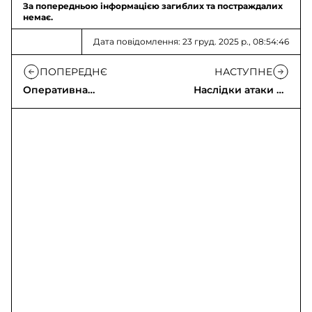
За попередньою інформацією загиблих та постраждалих
немає.
Дата повідомлення: 23 груд. 2025 р., 08:54:46
ПОПЕРЕДНЄ
НАСТУПНЕ
Оперативна
Наслідки атаки на
інформація щодо
Вишгородський і
російського
Обухівський райони
вторгнення