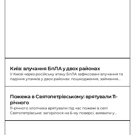
Київ: влучання БпЛА у двох районах
У Києві через російську атаку БпЛА зафіксовані влучання та
падіння уламків у двох районах: пошкодження, займання
сміття.
Пожежа в Святопетрівському: врятували 11-
річного
11-річного хлопчика врятували під час пожежі в селі
Святопетрівське: загорілося на 6-му поверсі, виявили у
ванній, госпіталізували.